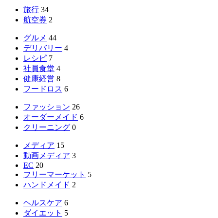
旅行
34
航空券
2
グルメ
44
デリバリー
4
レシピ
7
社員食堂
4
健康経営
8
フードロス
6
ファッション
26
オーダーメイド
6
クリーニング
0
メディア
15
動画メディア
3
EC
20
フリーマーケット
5
ハンドメイド
2
ヘルスケア
6
ダイエット
5