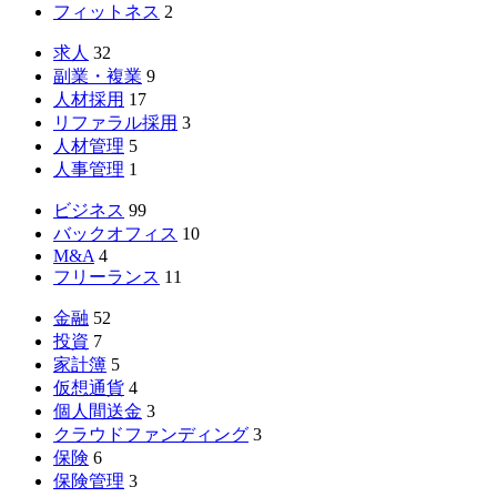
フィットネス
2
求人
32
副業・複業
9
人材採用
17
リファラル採用
3
人材管理
5
人事管理
1
ビジネス
99
バックオフィス
10
M&A
4
フリーランス
11
金融
52
投資
7
家計簿
5
仮想通貨
4
個人間送金
3
クラウドファンディング
3
保険
6
保険管理
3