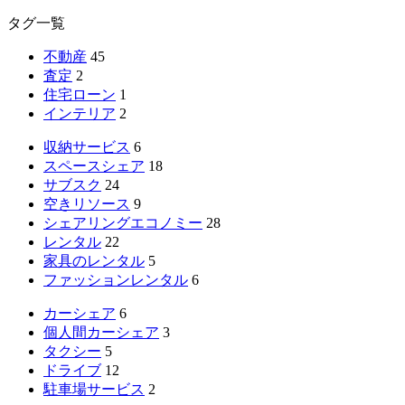
タグ一覧
不動産
45
査定
2
住宅ローン
1
インテリア
2
収納サービス
6
スペースシェア
18
サブスク
24
空きリソース
9
シェアリングエコノミー
28
レンタル
22
家具のレンタル
5
ファッションレンタル
6
カーシェア
6
個人間カーシェア
3
タクシー
5
ドライブ
12
駐車場サービス
2