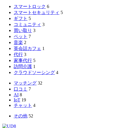
スマートロック
6
スマートセキュリティ
5
ギフト
5
コミュニティ
3
買い取り
3
ペット
7
音楽
2
英会話カフェ
1
代行
3
家事代行
5
訪問介護
1
クラウドソーシング
4
マッチング
32
口コミ
7
AI
8
IoT
19
チャット
4
その他
52