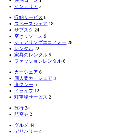
住宅ローン
1
インテリア
2
収納サービス
6
スペースシェア
18
サブスク
24
空きリソース
9
シェアリングエコノミー
28
レンタル
22
家具のレンタル
5
ファッションレンタル
6
カーシェア
6
個人間カーシェア
3
タクシー
5
ドライブ
12
駐車場サービス
2
旅行
34
航空券
2
グルメ
44
デリバリー
4