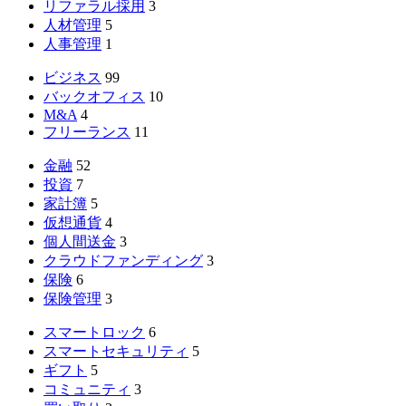
リファラル採用
3
人材管理
5
人事管理
1
ビジネス
99
バックオフィス
10
M&A
4
フリーランス
11
金融
52
投資
7
家計簿
5
仮想通貨
4
個人間送金
3
クラウドファンディング
3
保険
6
保険管理
3
スマートロック
6
スマートセキュリティ
5
ギフト
5
コミュニティ
3