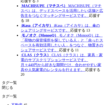
応援する
3
MACHISUPE（マチスペ）
MACHISUPE（マチ
スペ）は、デッドスペースを活用したい店舗と広
告主をつなぐマッチングサービスです。
応援す
る
18
iKasa（アイカサ）
iKasa（アイカサ）は、傘の
シェアリングサービスです。
応援する
13
モノオク（MonooQ）
モノオク（MonooQ）は、
「荷物の保管場所を探している人」と「余ったス
ペースを有効活用したい人」をつなぐ、物置きの
シェアサービスです。
応援する
11
CLAS（クラス）
CLAS（クラス）は、家具・家
電のサブスクリプションサービスです。
月々440円から好きな期間だけ、合わせやすい家
具や人気家電のレンタルを行えます。
応援する
20
タグ一覧
閉じる
タグ一覧
不動産
45