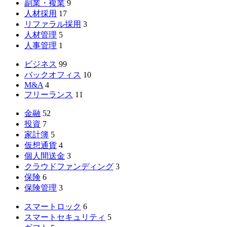
副業・複業
9
人材採用
17
リファラル採用
3
人材管理
5
人事管理
1
ビジネス
99
バックオフィス
10
M&A
4
フリーランス
11
金融
52
投資
7
家計簿
5
仮想通貨
4
個人間送金
3
クラウドファンディング
3
保険
6
保険管理
3
スマートロック
6
スマートセキュリティ
5