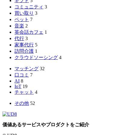
ギフト
5
コミュニティ
3
買い取り
3
ペット
7
音楽
2
英会話カフェ
1
代行
3
家事代行
5
訪問介護
1
クラウドソーシング
4
マッチング
32
口コミ
7
AI
8
IoT
19
チャット
4
その他
52
価値あるサービスやプロダクトをご紹介