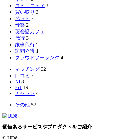
コミュニティ
3
買い取り
3
ペット
7
音楽
2
英会話カフェ
1
代行
3
家事代行
5
訪問介護
1
クラウドソーシング
4
マッチング
32
口コミ
7
AI
8
IoT
19
チャット
4
その他
52
価値あるサービスやプロダクトをご紹介
© UD8