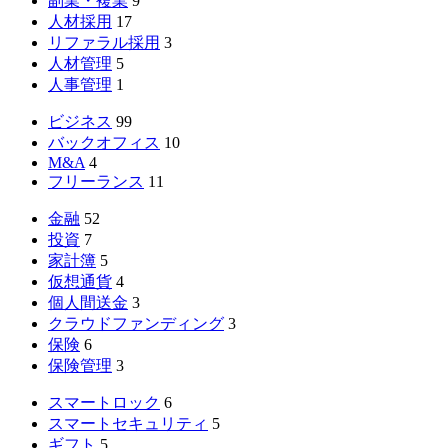
副業・複業
9
人材採用
17
リファラル採用
3
人材管理
5
人事管理
1
ビジネス
99
バックオフィス
10
M&A
4
フリーランス
11
金融
52
投資
7
家計簿
5
仮想通貨
4
個人間送金
3
クラウドファンディング
3
保険
6
保険管理
3
スマートロック
6
スマートセキュリティ
5
ギフト
5