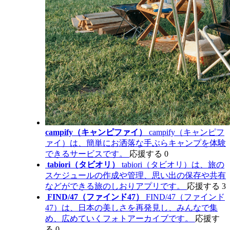
campify（キャンピファイ）
campify（キャンピフ
ァイ）は、簡単にお洒落な手ぶらキャンプを体験
できるサービスです。
応援する
0
tabiori（タビオリ）
tabiori（タビオリ）は、旅の
スケジュールの作成や管理、思い出の保存や共有
などができる旅のしおりアプリです。
応援する
3
FIND/47（ファインド47）
FIND/47（ファインド
47）は、日本の美しさを再発見し、みんなで集
め、広めていくフォトアーカイブです。
応援す
る
0