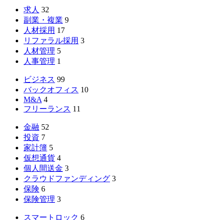
求人
32
副業・複業
9
人材採用
17
リファラル採用
3
人材管理
5
人事管理
1
ビジネス
99
バックオフィス
10
M&A
4
フリーランス
11
金融
52
投資
7
家計簿
5
仮想通貨
4
個人間送金
3
クラウドファンディング
3
保険
6
保険管理
3
スマートロック
6