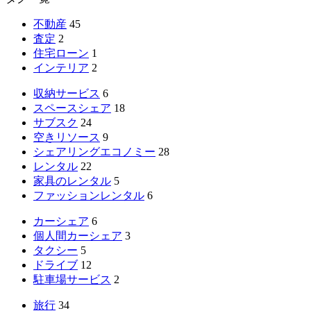
不動産
45
査定
2
住宅ローン
1
インテリア
2
収納サービス
6
スペースシェア
18
サブスク
24
空きリソース
9
シェアリングエコノミー
28
レンタル
22
家具のレンタル
5
ファッションレンタル
6
カーシェア
6
個人間カーシェア
3
タクシー
5
ドライブ
12
駐車場サービス
2
旅行
34