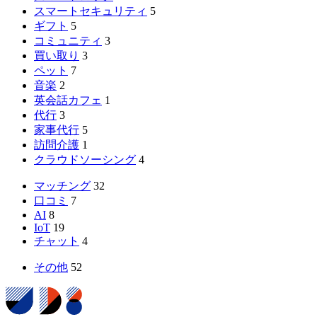
スマートセキュリティ
5
ギフト
5
コミュニティ
3
買い取り
3
ペット
7
音楽
2
英会話カフェ
1
代行
3
家事代行
5
訪問介護
1
クラウドソーシング
4
マッチング
32
口コミ
7
AI
8
IoT
19
チャット
4
その他
52