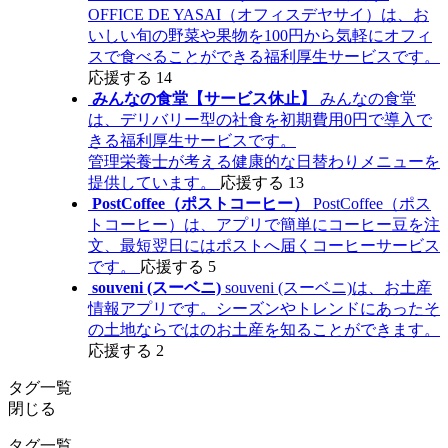
OFFICE DE YASAI（オフィスデヤサイ）は、お
いしい旬の野菜や果物を100円から気軽にオフィ
スで食べることができる福利厚生サービスです。
応援する
14
みんなの食堂【サービス休止】
みんなの食堂
は、デリバリー型の社食を初期費用0円で導入で
きる福利厚生サービスです。
管理栄養士が考える健康的な日替わりメニューを
提供しています。
応援する
13
PostCoffee（ポストコーヒー）
PostCoffee（ポス
トコーヒー）は、アプリで簡単にコーヒー豆を注
文、最短翌日にはポストへ届くコーヒーサービス
です。
応援する
5
souveni (スーベニ)
souveni (スーベニ)は、お土産
情報アプリです。シーズンやトレンドにあったそ
の土地ならではのお土産を知ることができます。
応援する
2
タグ一覧
閉じる
タグ一覧