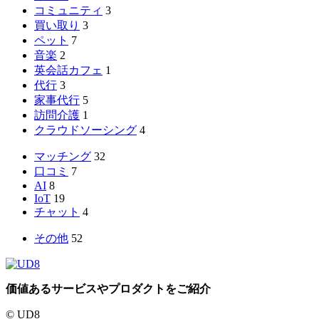
コミュニティ
3
買い取り
3
ペット
7
音楽
2
英会話カフェ
1
代行
3
家事代行
5
訪問介護
1
クラウドソーシング
4
マッチング
32
口コミ
7
AI
8
IoT
19
チャット
4
その他
52
価値あるサービスやプロダクトをご紹介
© UD8