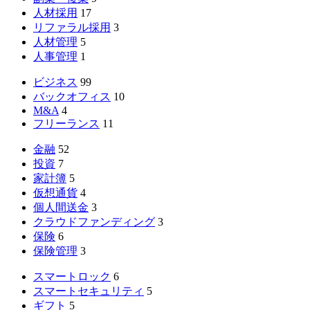
人材採用
17
リファラル採用
3
人材管理
5
人事管理
1
ビジネス
99
バックオフィス
10
M&A
4
フリーランス
11
金融
52
投資
7
家計簿
5
仮想通貨
4
個人間送金
3
クラウドファンディング
3
保険
6
保険管理
3
スマートロック
6
スマートセキュリティ
5
ギフト
5